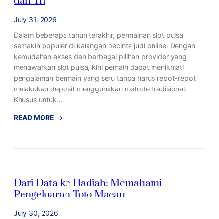
dan Tri
e
F
u
July 31, 2026
m
a
M
a
v
a
Dalam beberapa tahun terakhir, permainan slot pulsa
i
o
i
semakin populer di kalangan pecinta judi online. Dengan
n
r
n
kemudahan akses dan berbagai pilihan provider yang
T
i
S
menawarkan slot pulsa, kini pemain dapat menikmati
o
t
l
pengalaman bermain yang seru tanpa harus repot-repot
g
d
o
melakukan deposit menggunakan metode tradisional.
e
i
t
Khusus untuk…
l
K
P
a
u
:
READ MORE
→
l
l
T
a
s
r
n
a
i
g
d
k
a
e
J
Dari Data ke Hadiah: Memahami
n
n
i
Pengeluaran Toto Macau
P
g
t
e
a
u
July 30, 2026
m
n
M