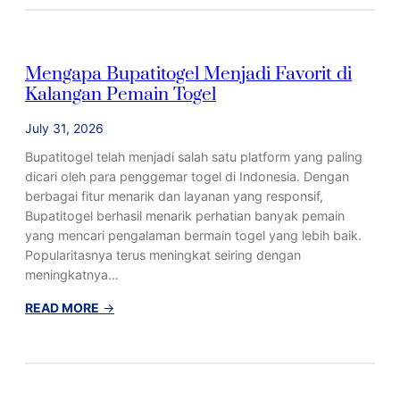
n
g
a
Mengapa Bupatitogel Menjadi Favorit di
p
Kalangan Pemain Togel
a
B
July 31, 2026
u
p
Bupatitogel telah menjadi salah satu platform yang paling
a
dicari oleh para penggemar togel di Indonesia. Dengan
t
berbagai fitur menarik dan layanan yang responsif,
i
Bupatitogel berhasil menarik perhatian banyak pemain
t
yang mencari pengalaman bermain togel yang lebih baik.
o
Popularitasnya terus meningkat seiring dengan
g
meningkatnya…
e
l
:
READ MORE
→
M
M
e
e
n
n
j
g