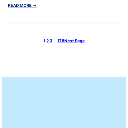
r
:
:
READ MORE
→
a
M
D
n
e
a
T
m
r
o
a
i
t
h
D
1
2
3
…
178
Next Page
o
a
a
M
m
t
a
i
a
c
P
k
a
e
e
u
n
H
g
a
e
d
l
i
u
a
a
h
r
:
a
M
n
e