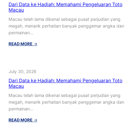
Dari Data ke Hadiah: Memahami Pengeluaran Toto
Pengeluaran
Macau
Toto
Macau
Macau telah lama dikenal sebagai pusat perjudian yang
megah, menarik perhatian banyak penggemar angka dan
permainan…
:
READ MORE
→
Dari
Data
ke
Hadiah:
July 30, 2026
Memahami
Dari Data ke Hadiah: Memahami Pengeluaran Toto
Pengeluaran
Macau
Toto
Macau
Macau telah lama dikenal sebagai pusat perjudian yang
megah, menarik perhatian banyak penggemar angka dan
permainan…
:
READ MORE
→
Dari
Data