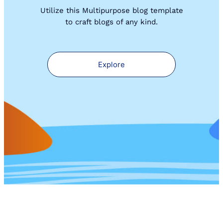
Utilize this Multipurpose blog template
to craft blogs of any kind.
Explore