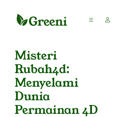
Misteri
Rubah4d:
Menyelami
Dunia
Permainan 4D