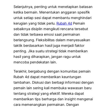
Selanjutnya, penting untuk menetapkan batasan
ketika bermain. Menentukan anggaran spesifik
untuk setiap sesi dapat membantu menghindari
kerugian yang tidak perlu.
Rubah 4d
Pemain
sebaiknya disiplin mengikuti rencana tersebut
dan tidak terbawa emosi saat permainan
berlangsung. Fleksibilitas dalam menyesuaikan
taktik berdasarkan hasil juga menjadi faktor
penting. Jika suatu strategi tidak memberikan
hasil yang diharapkan, jangan ragu untuk
mencoba pendekatan lain.
Terakhir, bergabung dengan komunitas pemain
Rubah 4d dapat memberikan keuntungan
tambahan. Diskusi dan berbagi informasi dengan
pemain lain sering kali membuka wawasan baru
tentang strategi yang efektif. Mereka dapat
memberikan tips berharga dan insight mengenai
cara memenangkan permainan. Dengan