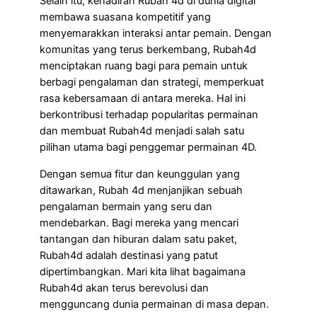
Selain itu, kehadiran Rubah 4d di dunia digital
membawa suasana kompetitif yang
menyemarakkan interaksi antar pemain. Dengan
komunitas yang terus berkembang, Rubah4d
menciptakan ruang bagi para pemain untuk
berbagi pengalaman dan strategi, memperkuat
rasa kebersamaan di antara mereka. Hal ini
berkontribusi terhadap popularitas permainan
dan membuat Rubah4d menjadi salah satu
pilihan utama bagi penggemar permainan 4D.
Dengan semua fitur dan keunggulan yang
ditawarkan, Rubah 4d menjanjikan sebuah
pengalaman bermain yang seru dan
mendebarkan. Bagi mereka yang mencari
tantangan dan hiburan dalam satu paket,
Rubah4d adalah destinasi yang patut
dipertimbangkan. Mari kita lihat bagaimana
Rubah4d akan terus berevolusi dan
mengguncang dunia permainan di masa depan.