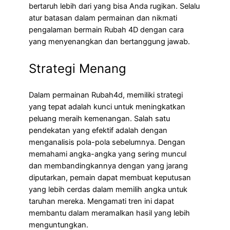
bertaruh lebih dari yang bisa Anda rugikan. Selalu
atur batasan dalam permainan dan nikmati
pengalaman bermain Rubah 4D dengan cara
yang menyenangkan dan bertanggung jawab.
Strategi Menang
Dalam permainan Rubah4d, memiliki strategi
yang tepat adalah kunci untuk meningkatkan
peluang meraih kemenangan. Salah satu
pendekatan yang efektif adalah dengan
menganalisis pola-pola sebelumnya. Dengan
memahami angka-angka yang sering muncul
dan membandingkannya dengan yang jarang
diputarkan, pemain dapat membuat keputusan
yang lebih cerdas dalam memilih angka untuk
taruhan mereka. Mengamati tren ini dapat
membantu dalam meramalkan hasil yang lebih
menguntungkan.