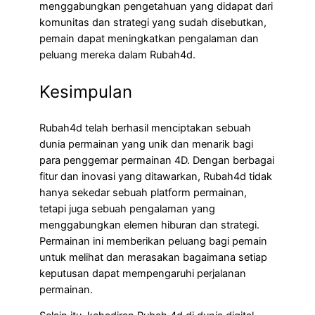
menggabungkan pengetahuan yang didapat dari
komunitas dan strategi yang sudah disebutkan,
pemain dapat meningkatkan pengalaman dan
peluang mereka dalam Rubah4d.
Kesimpulan
Rubah4d telah berhasil menciptakan sebuah
dunia permainan yang unik dan menarik bagi
para penggemar permainan 4D. Dengan berbagai
fitur dan inovasi yang ditawarkan, Rubah4d tidak
hanya sekedar sebuah platform permainan,
tetapi juga sebuah pengalaman yang
menggabungkan elemen hiburan dan strategi.
Permainan ini memberikan peluang bagi pemain
untuk melihat dan merasakan bagaimana setiap
keputusan dapat mempengaruhi perjalanan
permainan.