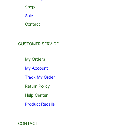
Shop
Sale
Contact
CUSTOMER SERVICE
My Orders
My Account
Track My Order
Return Policy
Help Center
Product Recalls
CONTACT