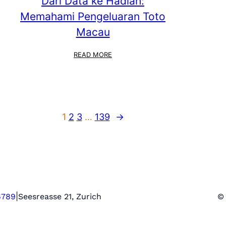
Dari Data ke Hadiah:
Memahami Pengeluaran Toto
Macau
:
READ MORE
DARI
DATA
KE
HADIAH:
MEMAHAMI
PENGELUARAN
1
2
3
…
139
→
TOTO
MACAU
|
6789
Seesreasse 21, Zurich
© 