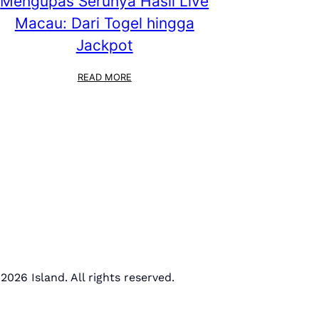
Mengupas Serunya Hasil Live
Macau: Dari Togel hingga
Jackpot
:
READ MORE
MENGUPAS
SERUNYA
HASIL
LIVE
MACAU:
DARI
TOGEL
HINGGA
JACKPOT
2026 Island. All rights reserved.