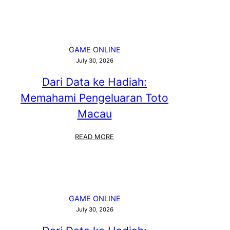
BUPATITOGEL
MENJADI
FAVORIT
DI
KALANGAN
GAME ONLINE
PEMAIN
July 30, 2026
TOGEL
Dari Data ke Hadiah:
Memahami Pengeluaran Toto
Macau
:
READ MORE
DARI
DATA
KE
HADIAH:
MEMAHAMI
PENGELUARAN
GAME ONLINE
TOTO
July 30, 2026
MACAU