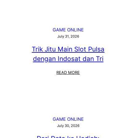
BUPATITOGEL
MENJADI
FAVORIT
DI
KALANGAN
GAME ONLINE
PEMAIN
July 31, 2026
TOGEL
Trik Jitu Main Slot Pulsa
dengan Indosat dan Tri
:
READ MORE
TRIK
JITU
MAIN
SLOT
PULSA
DENGAN
INDOSAT
GAME ONLINE
DAN
July 30, 2026
TRI