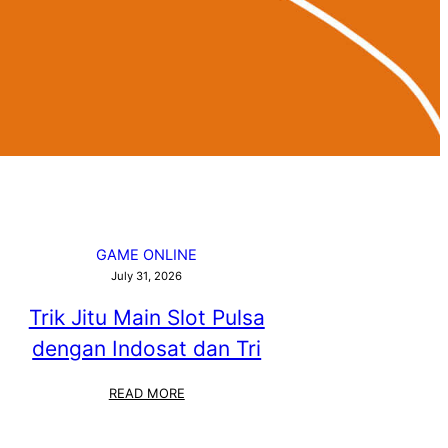
GAME ONLINE
July 31, 2026
Trik Jitu Main Slot Pulsa
dengan Indosat dan Tri
:
READ MORE
TRIK
JITU