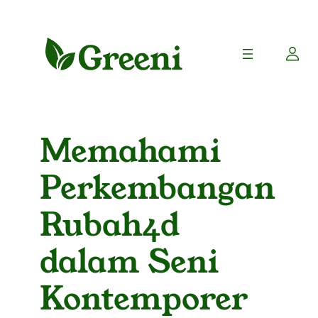
Memahami
Perkembangan
Rubah4d
dalam Seni
Kontemporer