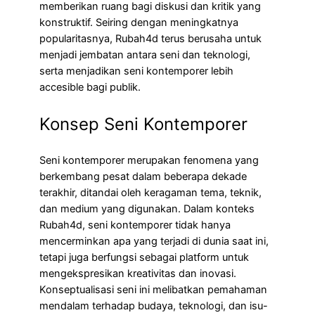
memberikan ruang bagi diskusi dan kritik yang
konstruktif. Seiring dengan meningkatnya
popularitasnya, Rubah4d terus berusaha untuk
menjadi jembatan antara seni dan teknologi,
serta menjadikan seni kontemporer lebih
accesible bagi publik.
Konsep Seni Kontemporer
Seni kontemporer merupakan fenomena yang
berkembang pesat dalam beberapa dekade
terakhir, ditandai oleh keragaman tema, teknik,
dan medium yang digunakan. Dalam konteks
Rubah4d, seni kontemporer tidak hanya
mencerminkan apa yang terjadi di dunia saat ini,
tetapi juga berfungsi sebagai platform untuk
mengekspresikan kreativitas dan inovasi.
Konseptualisasi seni ini melibatkan pemahaman
mendalam terhadap budaya, teknologi, dan isu-