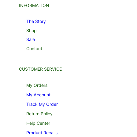
INFORMATION
The Story
Shop
Sale
Contact
CUSTOMER SERVICE
My Orders
My Account
Track My Order
Return Policy
Help Center
Product Recalls