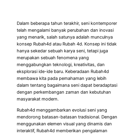
Dalam beberapa tahun terakhir, seni kontemporer
telah mengalami banyak perubahan dan inovasi
yang menarik, salah satunya adalah munculnya
konsep Rubah4d atau Rubah 4d. Konsep ini tidak
hanya sekedar sebuah karya seni, tetapi juga
merupakan sebuah fenomena yang
menggabungkan teknologi, kreativitas, dan
eksplorasi ide-ide baru. Keberadaan Rubah4d
membawa kita pada pemahaman yang lebih
dalam tentang bagaimana seni dapat beradaptasi
dengan perkembangan zaman dan kebutuhan
masyarakat modern.
Rubah4d menggambarkan evolusi seni yang
mendorong batasan-batasan tradisional. Dengan
menggunakan elemen visual yang dinamis dan
interaktif, Rubah4d memberikan pengalaman