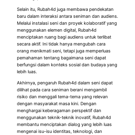
Selain itu, Rubah4d juga membawa pendekatan
baru dalam interaksi antara seniman dan audiens.
Melalui instalasi seni dan proyek kolaboratif yang
menggunakan elemen digital, Rubah4d
menciptakan ruang bagi audiens untuk terlibat
secara aktif. Ini tidak hanya mengubah cara
orang menikmati seni, tetapi juga memperluas
pemahaman tentang bagaimana seni dapat
berfungsi dalam konteks sosial dan budaya yang
lebih luas.
Akhirnya, pengaruh Rubah4d dalam seni dapat
dilihat pada cara seniman berani mengambil
risiko dan menggali tema-tema yang relevan
dengan masyarakat masa kini. Dengan
menghargai keberagaman perspektif dan
menggunakan teknik-teknik inovatif, Rubah4d
membantu menciptakan dialog yang lebih luas
mengenai isu-isu identitas, teknologi, dan